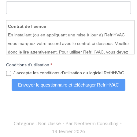
Contrat de licence
En installant (ou en appliquant une mise à jour à) RefriHVAC
vous marquez votre accord avec le contrat ci-dessous. Veuillez
donc le lire attentivement. Pour utiliser RefriHVAC, vous devez
être d'accord avec tous les points de ce contrat et accepter
Conditions d'utilisation
*
toutes ses conditions générales et particulières. Le présent
J'accepte les conditions d'utilisation du logiciel RefriHVAC
accord constitue un nouveau contrat qui remplace tous les
Envoyer le questionnaire et télécharger RefriHVAC
éventuels accords établis précédemment.
Modalités
d'utilisation RefriHVAC :
Neotherm Consulting concède à l'utilisateur d’RefriHVAC, le
droit non exclusif et non transférable d'utiliser RefriHVAC selon
les conditions et modalités définies ci-après :
Catégorie :
Non classé
Par
Neotherm Consulting
1)
Neotherm Consulting conserve en tant que titulaire des
13 février 2026